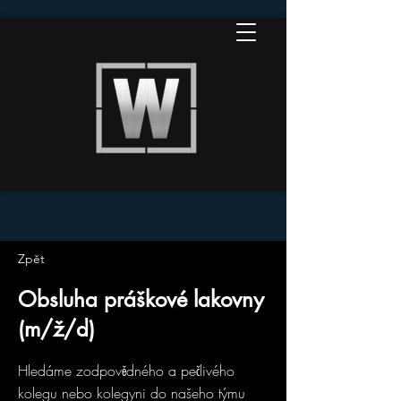
Zpět
Obsluha práškové lakovny
(m/ž/d)
Hledáme zodpovědného a pečlivého
kolegu nebo kolegyni do našeho týmu