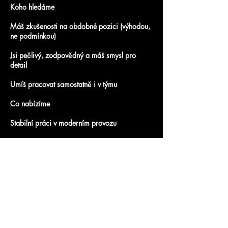
Koho hledáme
Máš zkušenosti na obdobné pozici (výhodou,
ne podmínkou)
Jsi pečlivý, zodpovědný a máš smysl pro
detail
Umíš pracovat samostatně i v týmu
Co nabízíme
Stabilní práci v moderním provozu
Přátelský kolektiv a férové pracovní podmínky
Možnost zaučení a dalšího profesního růstu
Místo výkonu práce: Horšovský Týn
Předchozí
Další