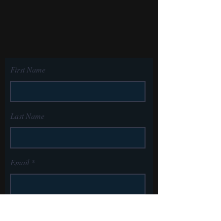
First Name
Last Name
Email
Message