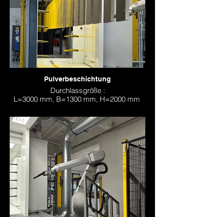
Pulverbeschichtung
Durchlassgröße :
L=3000 mm, B=1300 mm, H=2000 mm
mit Z-Achsen Steuerung und Unterseiten-
beschichtung
Mit einer 6-Zonen Vorbehandlung auf
Nanokeramik-Basis, mit einer Roboter
Vorbeschichtung
sowie der Möglichkeit einer Unter- und
Oberseitenbeschichtung stellt dieses
Konzept eine der modernsten
Durchlaufbeschichtungsanlagen in Europa
dar.